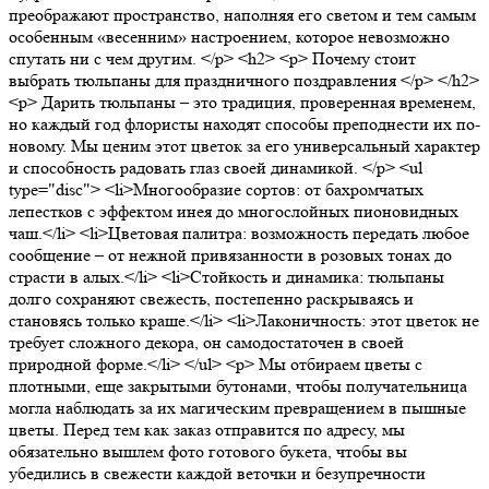
преображают пространство, наполняя его светом и тем самым
особенным «весенним» настроением, которое невозможно
спутать ни с чем другим. </p> <h2> <p> Почему стоит
выбрать тюльпаны для праздничного поздравления </p> </h2>
<p> Дарить тюльпаны – это традиция, проверенная временем,
но каждый год флористы находят способы преподнести их по-
новому. Мы ценим этот цветок за его универсальный характер
и способность радовать глаз своей динамикой. </p> <ul
type="disc"> <li>Многообразие сортов: от бахромчатых
лепестков с эффектом инея до многослойных пионовидных
чаш.</li> <li>Цветовая палитра: возможность передать любое
сообщение – от нежной привязанности в розовых тонах до
страсти в алых.</li> <li>Стойкость и динамика: тюльпаны
долго сохраняют свежесть, постепенно раскрываясь и
становясь только краше.</li> <li>Лаконичность: этот цветок не
требует сложного декора, он самодостаточен в своей
природной форме.</li> </ul> <p> Мы отбираем цветы с
плотными, еще закрытыми бутонами, чтобы получательница
могла наблюдать за их магическим превращением в пышные
цветы. Перед тем как заказ отправится по адресу, мы
обязательно вышлем фото готового букета, чтобы вы
убедились в свежести каждой веточки и безупречности