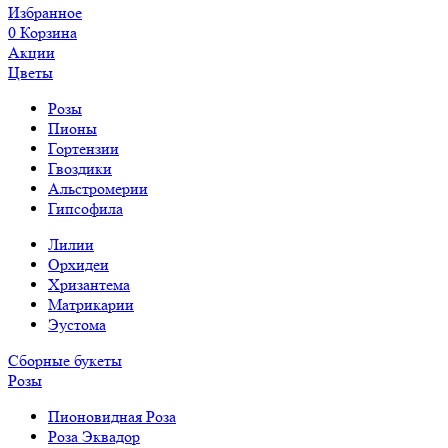
Избранное
0
Корзина
Акции
Цветы
Розы
Пионы
Гортензии
Гвоздики
Альстромерии
Гипсофила
Лилии
Орхидеи
Хризантема
Матрикарии
Эустома
Сборные букеты
Розы
Пионовидная Роза
Роза Эквадор