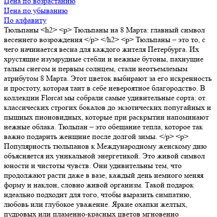
Цена по возрастанию
Цена по убыванию
По алфавиту
Тюльпаны
<h2> <p> Тюльпаны на 8 Марта: главный символ
весеннего возрождения </p> </h2> <p> Тюльпаны – это то, с
чего начинается весна для каждого жителя Петербурга. Их
хрустящие изумрудные стебли и нежные бутоны, пахнущие
талым снегом и первым солнцем, стали неотъемлемым
атрибутом 8 Марта. Этот цветок выбирают за его искренность
и простоту, которая таит в себе невероятное благородство. В
коллекции Florcat мы собрали самые удивительные сорта: от
классических строгих бокалов до экзотических попугайных и
пышных пионовидных, которые при раскрытии напоминают
нежные облака. Тюльпан – это обещание тепла, которое так
важно подарить женщине после долгой зимы. </p> <p>
Популярность тюльпанов к Международному женскому дню
объясняется их уникальной энергетикой. Это живой символ
юности и чистоты чувств. Они удивительны тем, что
продолжают расти даже в вазе, каждый день немного меняя
форму и наклон, словно живой организм. Такой подарок
идеально подходит для того, чтобы выразить симпатию,
любовь или глубокое уважение. Яркие охапки желтых,
пудровых или пламенно-красных цветов мгновенно