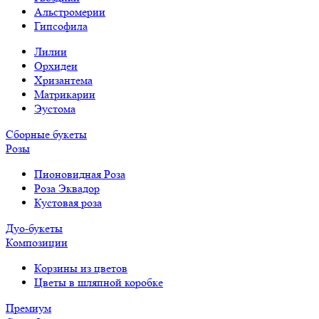
Альстромерии
Гипсофила
Лилии
Орхидеи
Хризантема
Матрикарии
Эустома
Сборные букеты
Розы
Пионовидная Роза
Роза Эквадор
Кустовая роза
Дуо-букеты
Композиции
Корзины из цветов
Цветы в шляпной коробке
Премиум