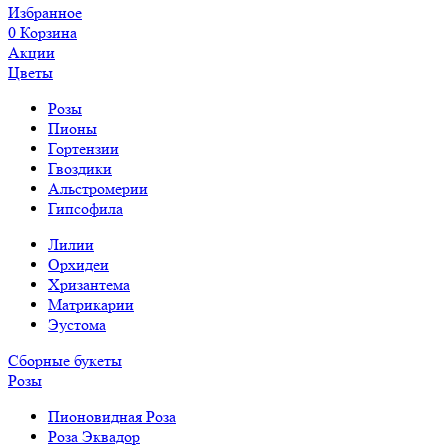
Избранное
0
Корзина
Акции
Цветы
Розы
Пионы
Гортензии
Гвоздики
Альстромерии
Гипсофила
Лилии
Орхидеи
Хризантема
Матрикарии
Эустома
Сборные букеты
Розы
Пионовидная Роза
Роза Эквадор