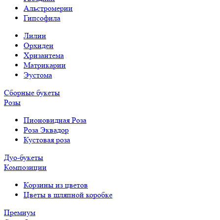
Альстромерии
Гипсофила
Лилии
Орхидеи
Хризантема
Матрикарии
Эустома
Сборные букеты
Розы
Пионовидная Роза
Роза Эквадор
Кустовая роза
Дуо-букеты
Композиции
Корзины из цветов
Цветы в шляпной коробке
Премиум