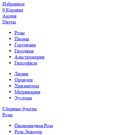
Избранное
0
Корзина
Акции
Цветы
Розы
Пионы
Гортензии
Гвоздики
Альстромерии
Гипсофила
Лилии
Орхидеи
Хризантема
Матрикарии
Эустома
Сборные букеты
Розы
Пионовидная Роза
Роза Эквадор