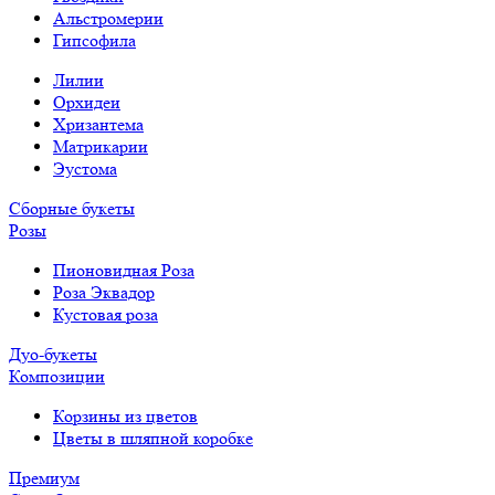
Альстромерии
Гипсофила
Лилии
Орхидеи
Хризантема
Матрикарии
Эустома
Сборные букеты
Розы
Пионовидная Роза
Роза Эквадор
Кустовая роза
Дуо-букеты
Композиции
Корзины из цветов
Цветы в шляпной коробке
Премиум