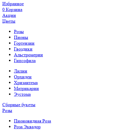
Избранное
0
Корзина
Акции
Цветы
Розы
Пионы
Гортензии
Гвоздики
Альстромерии
Гипсофила
Лилии
Орхидеи
Хризантема
Матрикарии
Эустома
Сборные букеты
Розы
Пионовидная Роза
Роза Эквадор