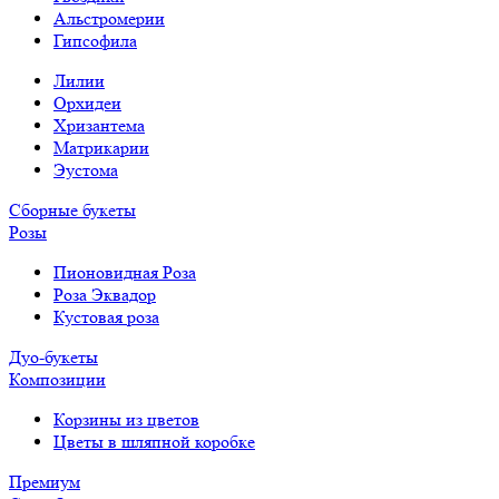
Альстромерии
Гипсофила
Лилии
Орхидеи
Хризантема
Матрикарии
Эустома
Сборные букеты
Розы
Пионовидная Роза
Роза Эквадор
Кустовая роза
Дуо-букеты
Композиции
Корзины из цветов
Цветы в шляпной коробке
Премиум