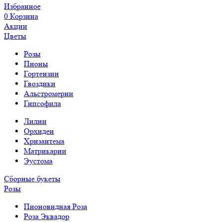
Избранное
0
Корзина
Акции
Цветы
Розы
Пионы
Гортензии
Гвоздики
Альстромерии
Гипсофила
Лилии
Орхидеи
Хризантема
Матрикарии
Эустома
Сборные букеты
Розы
Пионовидная Роза
Роза Эквадор