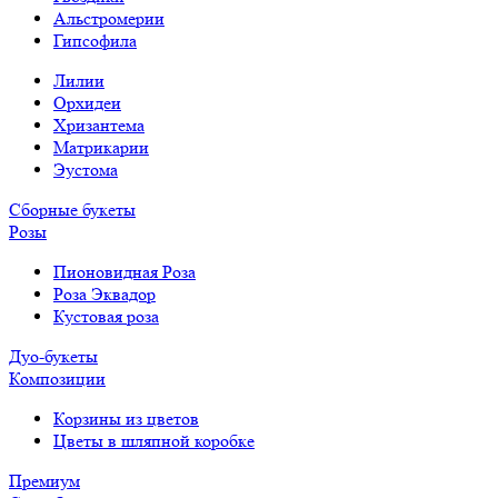
Альстромерии
Гипсофила
Лилии
Орхидеи
Хризантема
Матрикарии
Эустома
Сборные букеты
Розы
Пионовидная Роза
Роза Эквадор
Кустовая роза
Дуо-букеты
Композиции
Корзины из цветов
Цветы в шляпной коробке
Премиум