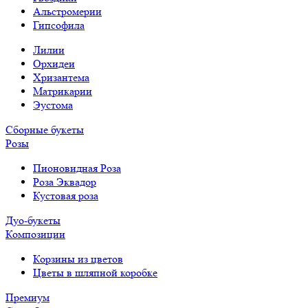
Альстромерии
Гипсофила
Лилии
Орхидеи
Хризантема
Матрикарии
Эустома
Сборные букеты
Розы
Пионовидная Роза
Роза Эквадор
Кустовая роза
Дуо-букеты
Композиции
Корзины из цветов
Цветы в шляпной коробке
Премиум