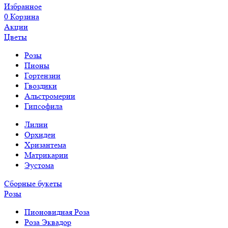
Избранное
0
Корзина
Акции
Цветы
Розы
Пионы
Гортензии
Гвоздики
Альстромерии
Гипсофила
Лилии
Орхидеи
Хризантема
Матрикарии
Эустома
Сборные букеты
Розы
Пионовидная Роза
Роза Эквадор