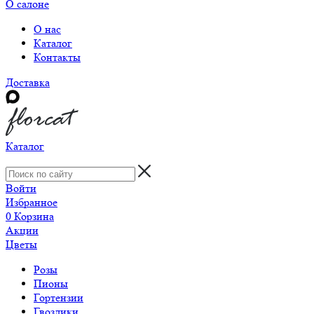
О салоне
О нас
Каталог
Контакты
Доставка
Каталог
Войти
Избранное
0
Корзина
Акции
Цветы
Розы
Пионы
Гортензии
Гвоздики