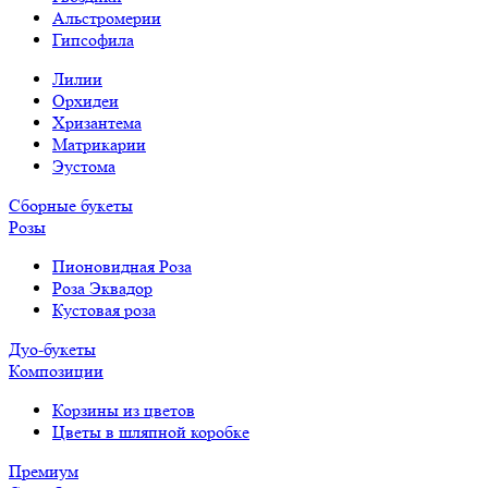
Альстромерии
Гипсофила
Лилии
Орхидеи
Хризантема
Матрикарии
Эустома
Сборные букеты
Розы
Пионовидная Роза
Роза Эквадор
Кустовая роза
Дуо-букеты
Композиции
Корзины из цветов
Цветы в шляпной коробке
Премиум