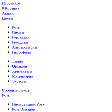
Избранное
0
Корзина
Акции
Цветы
Розы
Пионы
Гортензии
Гвоздики
Альстромерии
Гипсофила
Лилии
Орхидеи
Хризантема
Матрикарии
Эустома
Сборные букеты
Розы
Пионовидная Роза
Роза Эквадор