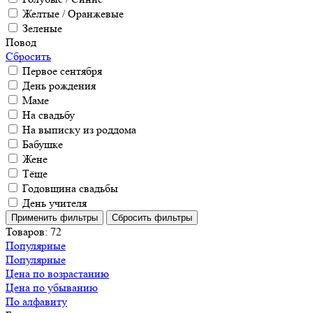
Желтые / Оранжевые
Зеленые
Повод
Сбросить
Первое сентября
День рождения
Маме
На свадьбу
На выписку из роддома
Бабушке
Жене
Тёще
Годовщина свадьбы
День учителя
Товаров:
72
Популярные
Популярные
Цена по возрастанию
Цена по убыванию
По алфавиту