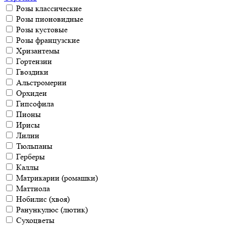
Розы классические
Розы пионовидные
Розы кустовые
Розы французские
Хризантемы
Гортензии
Гвоздики
Альстромерии
Орхидеи
Гипсофила
Пионы
Ирисы
Лилии
Тюльпаны
Герберы
Каллы
Матрикарии (ромашки)
Маттиола
Нобилис (хвоя)
Ранункулюс (лютик)
Сухоцветы