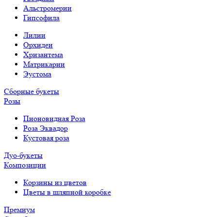
Альстромерии
Гипсофила
Лилии
Орхидеи
Хризантема
Матрикарии
Эустома
Сборные букеты
Розы
Пионовидная Роза
Роза Эквадор
Кустовая роза
Дуо-букеты
Композиции
Корзины из цветов
Цветы в шляпной коробке
Премиум