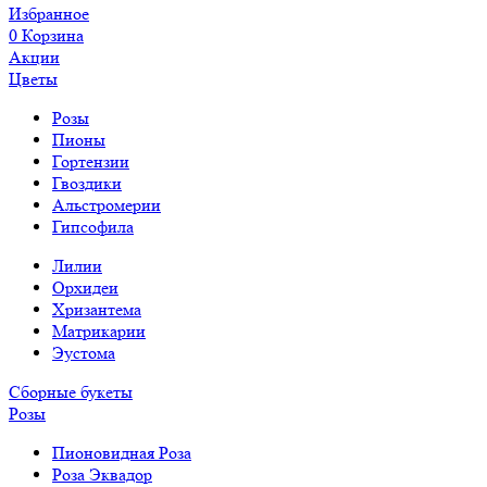
Избранное
0
Корзина
Акции
Цветы
Розы
Пионы
Гортензии
Гвоздики
Альстромерии
Гипсофила
Лилии
Орхидеи
Хризантема
Матрикарии
Эустома
Сборные букеты
Розы
Пионовидная Роза
Роза Эквадор