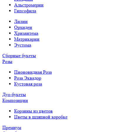
Альстромерии
Гипсофила
Лилии
Орхидеи
Хризантема
Матрикарии
Эустома
Сборные букеты
Розы
Пионовидная Роза
Роза Эквадор
Кустовая роза
Дуо-букеты
Композиции
Корзины из цветов
Цветы в шляпной коробке
Премиум