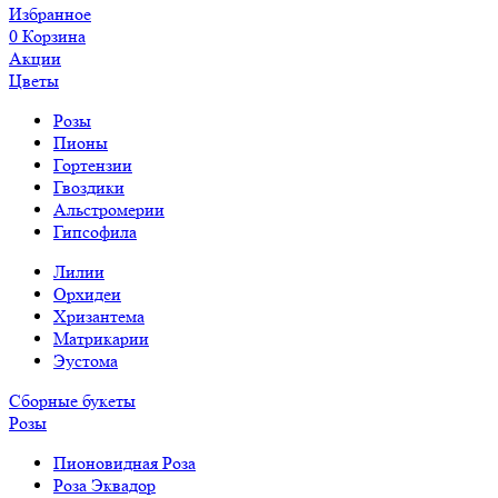
Избранное
0
Корзина
Акции
Цветы
Розы
Пионы
Гортензии
Гвоздики
Альстромерии
Гипсофила
Лилии
Орхидеи
Хризантема
Матрикарии
Эустома
Сборные букеты
Розы
Пионовидная Роза
Роза Эквадор