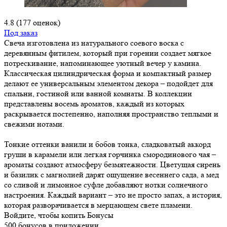
4.8
(177 оценок)
Под заказ
Свеча изготовлена из натурального соевого воска с
деревянным фитилем, который при горении создает мягкое
потрескивание, напоминающее уютный вечер у камина.
Классическая цилиндрическая форма и компактный размер
делают ее универсальным элементом декора – подойдет для
спальни, гостиной или ванной комнаты. В коллекции
представлены восемь ароматов, каждый из которых
раскрывается постепенно, наполняя пространство теплыми и
свежими нотами.
Тонкие оттенки ванили и бобов тонка, сладковатый аккорд
груши в карамели или легкая горчинка смородинового чая –
ароматы создают атмосферу безмятежности. Цветущая сирень
и базилик с магнолией дарят ощущение весеннего сада, а мед
со сливой и лимонное суфле добавляют нотки солнечного
настроения. Каждый вариант – это не просто запах, а история,
которая разворачивается в мерцающем свете пламени.
Войдите, чтобы копить Бонусы
500 бонусов в приложении