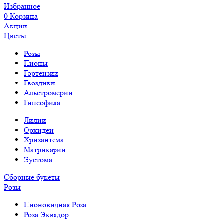
Избранное
0
Корзина
Акции
Цветы
Розы
Пионы
Гортензии
Гвоздики
Альстромерии
Гипсофила
Лилии
Орхидеи
Хризантема
Матрикарии
Эустома
Сборные букеты
Розы
Пионовидная Роза
Роза Эквадор