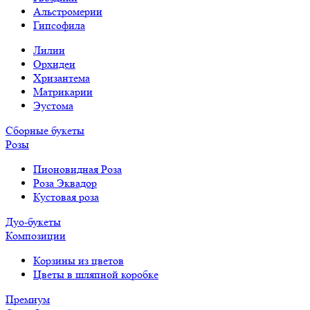
Альстромерии
Гипсофила
Лилии
Орхидеи
Хризантема
Матрикарии
Эустома
Сборные букеты
Розы
Пионовидная Роза
Роза Эквадор
Кустовая роза
Дуо-букеты
Композиции
Корзины из цветов
Цветы в шляпной коробке
Премиум