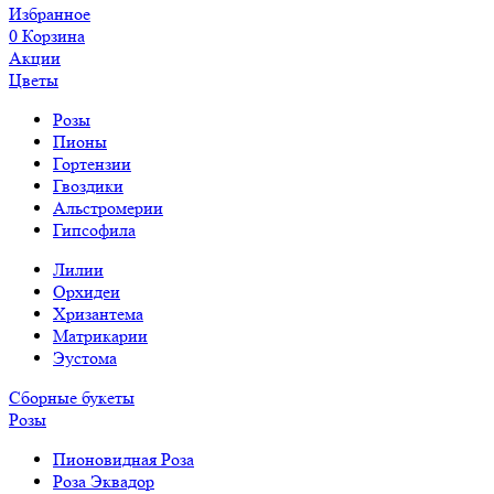
Избранное
0
Корзина
Акции
Цветы
Розы
Пионы
Гортензии
Гвоздики
Альстромерии
Гипсофила
Лилии
Орхидеи
Хризантема
Матрикарии
Эустома
Сборные букеты
Розы
Пионовидная Роза
Роза Эквадор