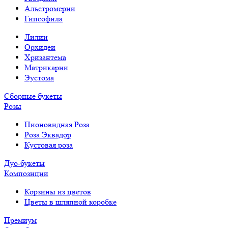
Альстромерии
Гипсофила
Лилии
Орхидеи
Хризантема
Матрикарии
Эустома
Сборные букеты
Розы
Пионовидная Роза
Роза Эквадор
Кустовая роза
Дуо-букеты
Композиции
Корзины из цветов
Цветы в шляпной коробке
Премиум