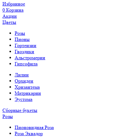
Избранное
0
Корзина
Акции
Цветы
Розы
Пионы
Гортензии
Гвоздики
Альстромерии
Гипсофила
Лилии
Орхидеи
Хризантема
Матрикарии
Эустома
Сборные букеты
Розы
Пионовидная Роза
Роза Эквадор