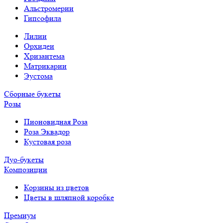
Альстромерии
Гипсофила
Лилии
Орхидеи
Хризантема
Матрикарии
Эустома
Сборные букеты
Розы
Пионовидная Роза
Роза Эквадор
Кустовая роза
Дуо-букеты
Композиции
Корзины из цветов
Цветы в шляпной коробке
Премиум