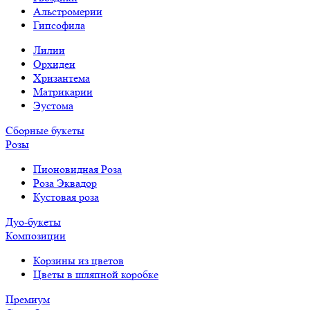
Альстромерии
Гипсофила
Лилии
Орхидеи
Хризантема
Матрикарии
Эустома
Сборные букеты
Розы
Пионовидная Роза
Роза Эквадор
Кустовая роза
Дуо-букеты
Композиции
Корзины из цветов
Цветы в шляпной коробке
Премиум