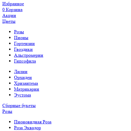
Избранное
0
Корзина
Акции
Цветы
Розы
Пионы
Гортензии
Гвоздики
Альстромерии
Гипсофила
Лилии
Орхидеи
Хризантема
Матрикарии
Эустома
Сборные букеты
Розы
Пионовидная Роза
Роза Эквадор