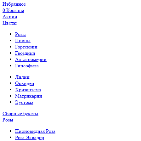
Избранное
0
Корзина
Акции
Цветы
Розы
Пионы
Гортензии
Гвоздики
Альстромерии
Гипсофила
Лилии
Орхидеи
Хризантема
Матрикарии
Эустома
Сборные букеты
Розы
Пионовидная Роза
Роза Эквадор