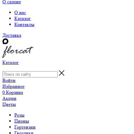
О салоне
О нас
Каталог
Контакты
Доставка
Каталог
Войти
Избранное
0
Корзина
Акции
Цветы
Розы
Пионы
Гортензии
Гвоздики