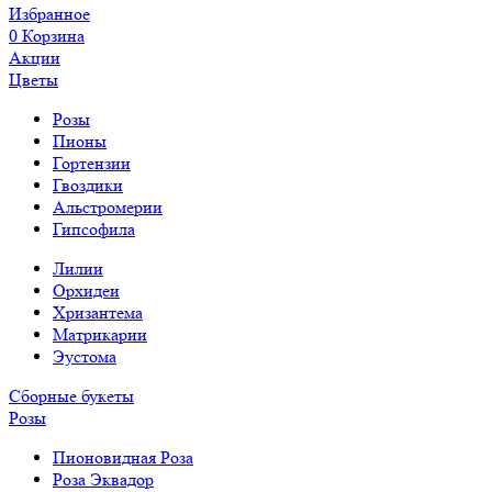
Избранное
0
Корзина
Акции
Цветы
Розы
Пионы
Гортензии
Гвоздики
Альстромерии
Гипсофила
Лилии
Орхидеи
Хризантема
Матрикарии
Эустома
Сборные букеты
Розы
Пионовидная Роза
Роза Эквадор