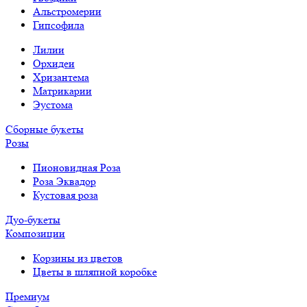
Альстромерии
Гипсофила
Лилии
Орхидеи
Хризантема
Матрикарии
Эустома
Сборные букеты
Розы
Пионовидная Роза
Роза Эквадор
Кустовая роза
Дуо-букеты
Композиции
Корзины из цветов
Цветы в шляпной коробке
Премиум