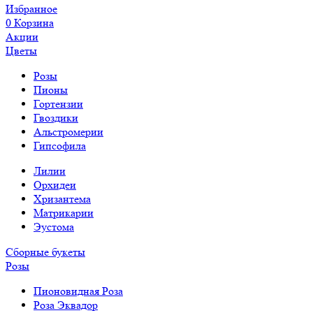
Избранное
0
Корзина
Акции
Цветы
Розы
Пионы
Гортензии
Гвоздики
Альстромерии
Гипсофила
Лилии
Орхидеи
Хризантема
Матрикарии
Эустома
Сборные букеты
Розы
Пионовидная Роза
Роза Эквадор