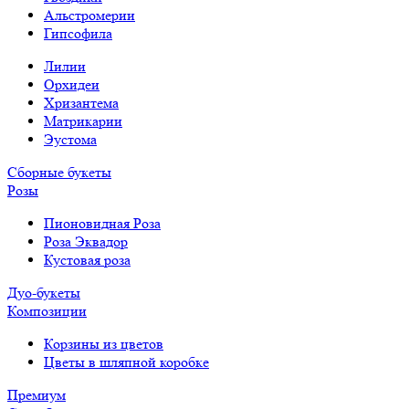
Альстромерии
Гипсофила
Лилии
Орхидеи
Хризантема
Матрикарии
Эустома
Сборные букеты
Розы
Пионовидная Роза
Роза Эквадор
Кустовая роза
Дуо-букеты
Композиции
Корзины из цветов
Цветы в шляпной коробке
Премиум