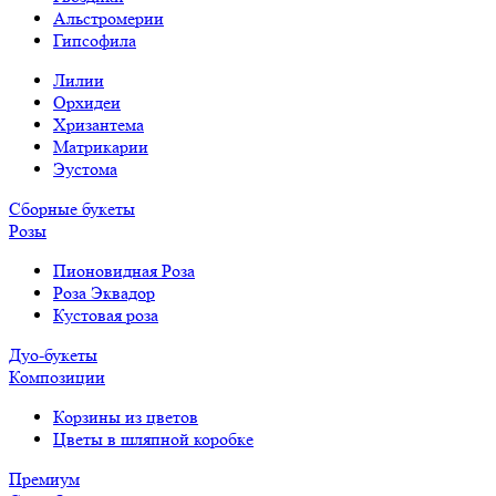
Альстромерии
Гипсофила
Лилии
Орхидеи
Хризантема
Матрикарии
Эустома
Сборные букеты
Розы
Пионовидная Роза
Роза Эквадор
Кустовая роза
Дуо-букеты
Композиции
Корзины из цветов
Цветы в шляпной коробке
Премиум