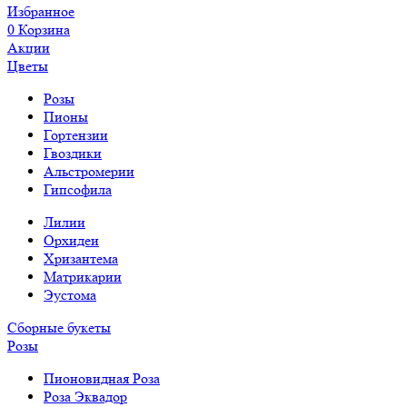
Избранное
0
Корзина
Акции
Цветы
Розы
Пионы
Гортензии
Гвоздики
Альстромерии
Гипсофила
Лилии
Орхидеи
Хризантема
Матрикарии
Эустома
Сборные букеты
Розы
Пионовидная Роза
Роза Эквадор