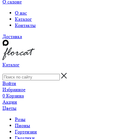
О салоне
О нас
Каталог
Контакты
Доставка
Каталог
Войти
Избранное
0
Корзина
Акции
Цветы
Розы
Пионы
Гортензии
Гвоздики