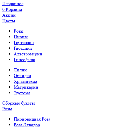
Избранное
0
Корзина
Акции
Цветы
Розы
Пионы
Гортензии
Гвоздики
Альстромерии
Гипсофила
Лилии
Орхидеи
Хризантема
Матрикарии
Эустома
Сборные букеты
Розы
Пионовидная Роза
Роза Эквадор