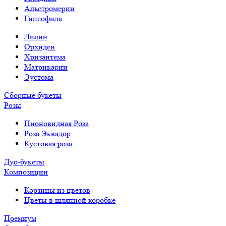
Альстромерии
Гипсофила
Лилии
Орхидеи
Хризантема
Матрикарии
Эустома
Сборные букеты
Розы
Пионовидная Роза
Роза Эквадор
Кустовая роза
Дуо-букеты
Композиции
Корзины из цветов
Цветы в шляпной коробке
Премиум