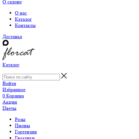
О салоне
О нас
Каталог
Контакты
Доставка
Каталог
Войти
Избранное
0
Корзина
Акции
Цветы
Розы
Пионы
Гортензии
Гвоздики