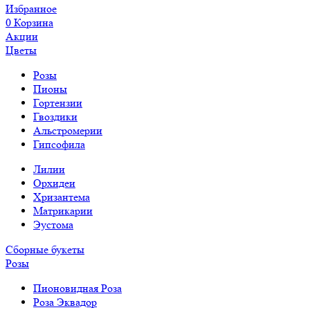
Избранное
0
Корзина
Акции
Цветы
Розы
Пионы
Гортензии
Гвоздики
Альстромерии
Гипсофила
Лилии
Орхидеи
Хризантема
Матрикарии
Эустома
Сборные букеты
Розы
Пионовидная Роза
Роза Эквадор