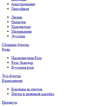
Альстромерии
Гипсофила
Лилии
Орхидеи
Хризантема
Матрикарии
Эустома
Сборные букеты
Розы
Пионовидная Роза
Роза Эквадор
Кустовая роза
Дуо-букеты
Композиции
Корзины из цветов
Цветы в шляпной коробке
Премиум