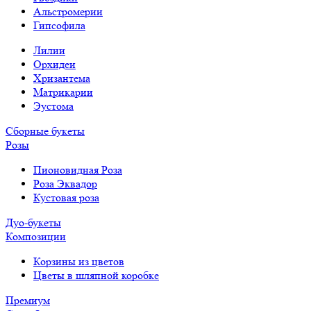
Альстромерии
Гипсофила
Лилии
Орхидеи
Хризантема
Матрикарии
Эустома
Сборные букеты
Розы
Пионовидная Роза
Роза Эквадор
Кустовая роза
Дуо-букеты
Композиции
Корзины из цветов
Цветы в шляпной коробке
Премиум