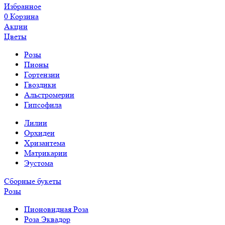
Избранное
0
Корзина
Акции
Цветы
Розы
Пионы
Гортензии
Гвоздики
Альстромерии
Гипсофила
Лилии
Орхидеи
Хризантема
Матрикарии
Эустома
Сборные букеты
Розы
Пионовидная Роза
Роза Эквадор