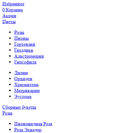
Избранное
0
Корзина
Акции
Цветы
Розы
Пионы
Гортензии
Гвоздики
Альстромерии
Гипсофила
Лилии
Орхидеи
Хризантема
Матрикарии
Эустома
Сборные букеты
Розы
Пионовидная Роза
Роза Эквадор