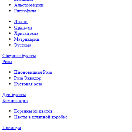
Альстромерии
Гипсофила
Лилии
Орхидеи
Хризантема
Матрикарии
Эустома
Сборные букеты
Розы
Пионовидная Роза
Роза Эквадор
Кустовая роза
Дуо-букеты
Композиции
Корзины из цветов
Цветы в шляпной коробке
Премиум