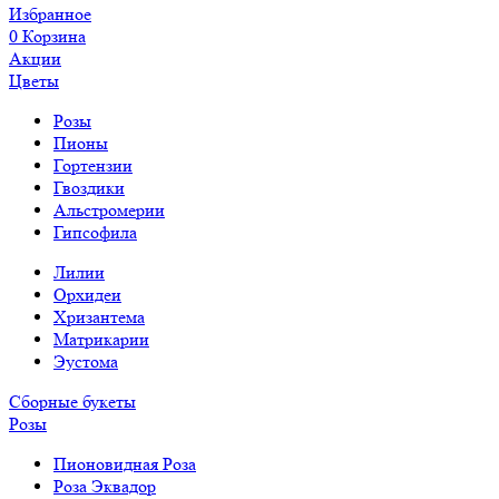
Избранное
0
Корзина
Акции
Цветы
Розы
Пионы
Гортензии
Гвоздики
Альстромерии
Гипсофила
Лилии
Орхидеи
Хризантема
Матрикарии
Эустома
Сборные букеты
Розы
Пионовидная Роза
Роза Эквадор