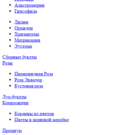
Альстромерии
Гипсофила
Лилии
Орхидеи
Хризантема
Матрикарии
Эустома
Сборные букеты
Розы
Пионовидная Роза
Роза Эквадор
Кустовая роза
Дуо-букеты
Композиции
Корзины из цветов
Цветы в шляпной коробке
Премиум