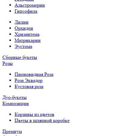
Альстромерии
Гипсофила
Лилии
Орхидеи
Хризантема
Матрикарии
Эустома
Сборные букеты
Розы
Пионовидная Роза
Роза Эквадор
Кустовая роза
Дуо-букеты
Композиции
Корзины из цветов
Цветы в шляпной коробке
Премиум