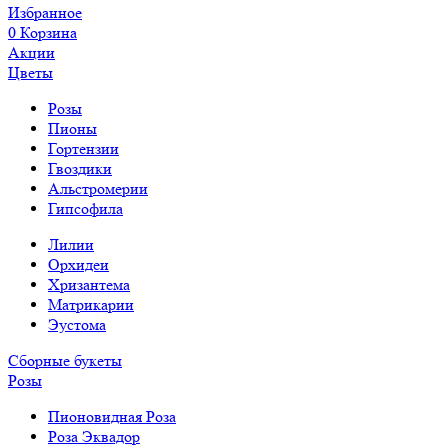
Избранное
0
Корзина
Акции
Цветы
Розы
Пионы
Гортензии
Гвоздики
Альстромерии
Гипсофила
Лилии
Орхидеи
Хризантема
Матрикарии
Эустома
Сборные букеты
Розы
Пионовидная Роза
Роза Эквадор