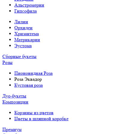
Альстромерии
Гипсофила
Лилии
Орхидеи
Хризантема
Матрикарии
Эустома
Сборные букеты
Розы
Пионовидная Роза
Роза Эквадор
Кустовая роза
Дуо-букеты
Композиции
Корзины из цветов
Цветы в шляпной коробке
Премиум