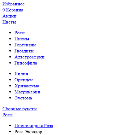
Избранное
0
Корзина
Акции
Цветы
Розы
Пионы
Гортензии
Гвоздики
Альстромерии
Гипсофила
Лилии
Орхидеи
Хризантема
Матрикарии
Эустома
Сборные букеты
Розы
Пионовидная Роза
Роза Эквадор