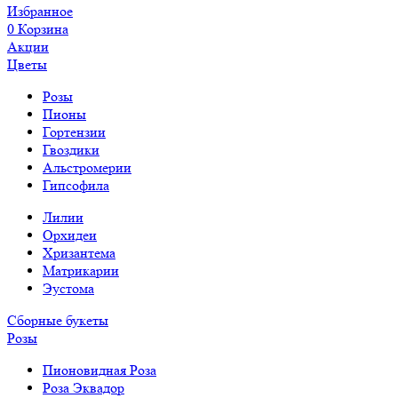
Избранное
0
Корзина
Акции
Цветы
Розы
Пионы
Гортензии
Гвоздики
Альстромерии
Гипсофила
Лилии
Орхидеи
Хризантема
Матрикарии
Эустома
Сборные букеты
Розы
Пионовидная Роза
Роза Эквадор