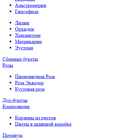
Альстромерии
Гипсофила
Лилии
Орхидеи
Хризантема
Матрикарии
Эустома
Сборные букеты
Розы
Пионовидная Роза
Роза Эквадор
Кустовая роза
Дуо-букеты
Композиции
Корзины из цветов
Цветы в шляпной коробке
Премиум