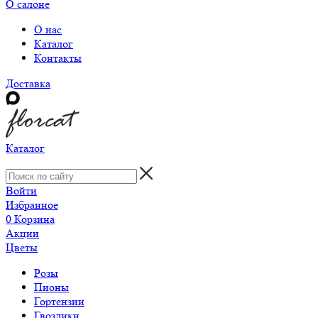
О салоне
О нас
Каталог
Контакты
Доставка
Каталог
Войти
Избранное
0
Корзина
Акции
Цветы
Розы
Пионы
Гортензии
Гвоздики