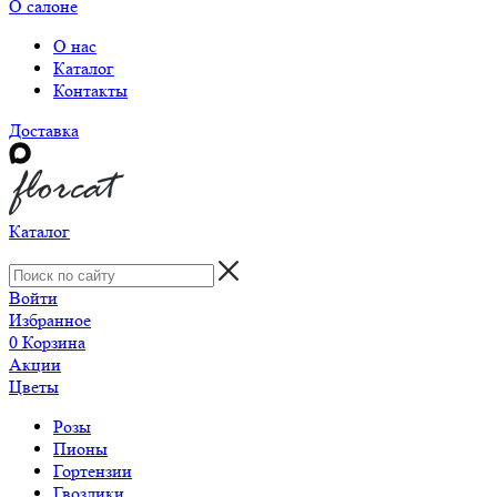
О салоне
О нас
Каталог
Контакты
Доставка
Каталог
Войти
Избранное
0
Корзина
Акции
Цветы
Розы
Пионы
Гортензии
Гвоздики