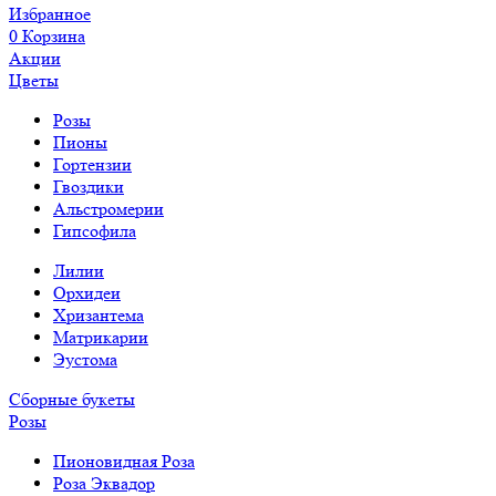
Избранное
0
Корзина
Акции
Цветы
Розы
Пионы
Гортензии
Гвоздики
Альстромерии
Гипсофила
Лилии
Орхидеи
Хризантема
Матрикарии
Эустома
Сборные букеты
Розы
Пионовидная Роза
Роза Эквадор