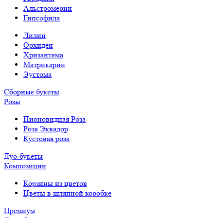
Альстромерии
Гипсофила
Лилии
Орхидеи
Хризантема
Матрикарии
Эустома
Сборные букеты
Розы
Пионовидная Роза
Роза Эквадор
Кустовая роза
Дуо-букеты
Композиции
Корзины из цветов
Цветы в шляпной коробке
Премиум