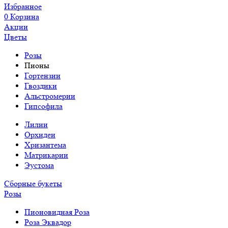
Избранное
0
Корзина
Акции
Цветы
Розы
Пионы
Гортензии
Гвоздики
Альстромерии
Гипсофила
Лилии
Орхидеи
Хризантема
Матрикарии
Эустома
Сборные букеты
Розы
Пионовидная Роза
Роза Эквадор