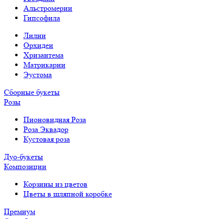
Альстромерии
Гипсофила
Лилии
Орхидеи
Хризантема
Матрикарии
Эустома
Сборные букеты
Розы
Пионовидная Роза
Роза Эквадор
Кустовая роза
Дуо-букеты
Композиции
Корзины из цветов
Цветы в шляпной коробке
Премиум