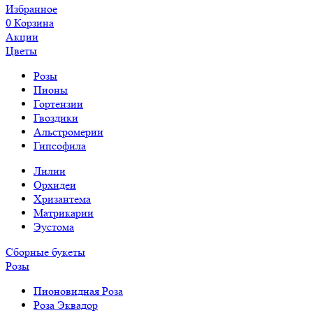
Избранное
0
Корзина
Акции
Цветы
Розы
Пионы
Гортензии
Гвоздики
Альстромерии
Гипсофила
Лилии
Орхидеи
Хризантема
Матрикарии
Эустома
Сборные букеты
Розы
Пионовидная Роза
Роза Эквадор