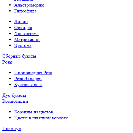
Альстромерии
Гипсофила
Лилии
Орхидеи
Хризантема
Матрикарии
Эустома
Сборные букеты
Розы
Пионовидная Роза
Роза Эквадор
Кустовая роза
Дуо-букеты
Композиции
Корзины из цветов
Цветы в шляпной коробке
Премиум