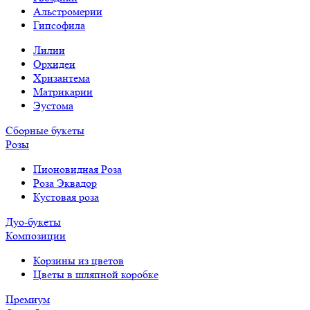
Альстромерии
Гипсофила
Лилии
Орхидеи
Хризантема
Матрикарии
Эустома
Сборные букеты
Розы
Пионовидная Роза
Роза Эквадор
Кустовая роза
Дуо-букеты
Композиции
Корзины из цветов
Цветы в шляпной коробке
Премиум