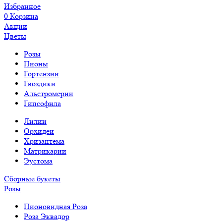
Избранное
0
Корзина
Акции
Цветы
Розы
Пионы
Гортензии
Гвоздики
Альстромерии
Гипсофила
Лилии
Орхидеи
Хризантема
Матрикарии
Эустома
Сборные букеты
Розы
Пионовидная Роза
Роза Эквадор