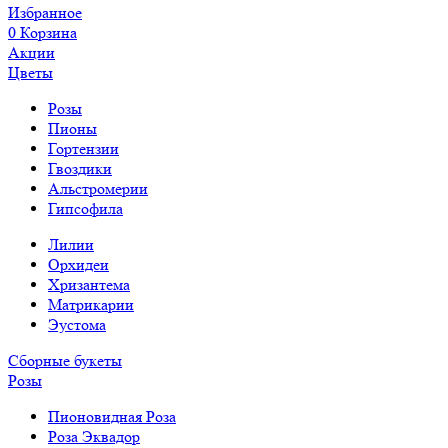
Избранное
0
Корзина
Акции
Цветы
Розы
Пионы
Гортензии
Гвоздики
Альстромерии
Гипсофила
Лилии
Орхидеи
Хризантема
Матрикарии
Эустома
Сборные букеты
Розы
Пионовидная Роза
Роза Эквадор