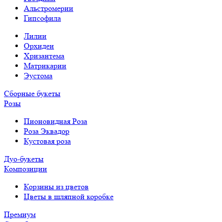
Альстромерии
Гипсофила
Лилии
Орхидеи
Хризантема
Матрикарии
Эустома
Сборные букеты
Розы
Пионовидная Роза
Роза Эквадор
Кустовая роза
Дуо-букеты
Композиции
Корзины из цветов
Цветы в шляпной коробке
Премиум