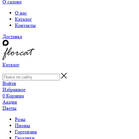
О салоне
О нас
Каталог
Контакты
Доставка
Каталог
Войти
Избранное
0
Корзина
Акции
Цветы
Розы
Пионы
Гортензии
Гвоздики