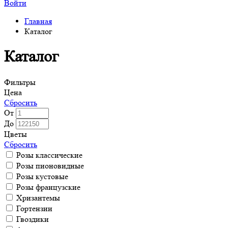
Войти
Главная
Каталог
Каталог
Фильтры
Цена
Сбросить
От
До
Цветы
Сбросить
Розы классические
Розы пионовидные
Розы кустовые
Розы французские
Хризантемы
Гортензии
Гвоздики