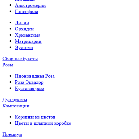
Альстромерии
Гипсофила
Лилии
Орхидеи
Хризантема
Матрикарии
Эустома
Сборные букеты
Розы
Пионовидная Роза
Роза Эквадор
Кустовая роза
Дуо-букеты
Композиции
Корзины из цветов
Цветы в шляпной коробке
Премиум