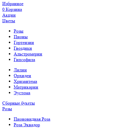
Избранное
0
Корзина
Акции
Цветы
Розы
Пионы
Гортензии
Гвоздики
Альстромерии
Гипсофила
Лилии
Орхидеи
Хризантема
Матрикарии
Эустома
Сборные букеты
Розы
Пионовидная Роза
Роза Эквадор