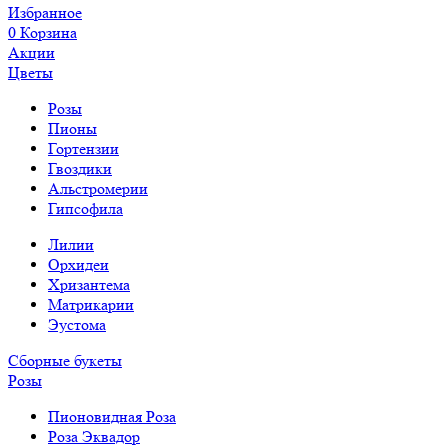
Избранное
0
Корзина
Акции
Цветы
Розы
Пионы
Гортензии
Гвоздики
Альстромерии
Гипсофила
Лилии
Орхидеи
Хризантема
Матрикарии
Эустома
Сборные букеты
Розы
Пионовидная Роза
Роза Эквадор