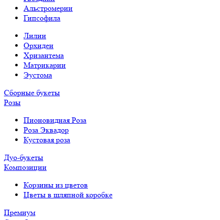
Альстромерии
Гипсофила
Лилии
Орхидеи
Хризантема
Матрикарии
Эустома
Сборные букеты
Розы
Пионовидная Роза
Роза Эквадор
Кустовая роза
Дуо-букеты
Композиции
Корзины из цветов
Цветы в шляпной коробке
Премиум