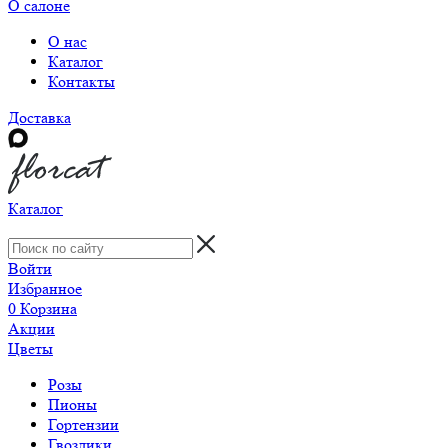
О салоне
О нас
Каталог
Контакты
Доставка
Каталог
Войти
Избранное
0
Корзина
Акции
Цветы
Розы
Пионы
Гортензии
Гвоздики