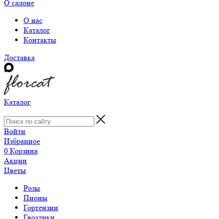
О салоне
О нас
Каталог
Контакты
Доставка
Каталог
Войти
Избранное
0
Корзина
Акции
Цветы
Розы
Пионы
Гортензии
Гвоздики