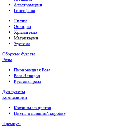
Альстромерии
Гипсофила
Лилии
Орхидеи
Хризантема
Матрикарии
Эустома
Сборные букеты
Розы
Пионовидная Роза
Роза Эквадор
Кустовая роза
Дуо-букеты
Композиции
Корзины из цветов
Цветы в шляпной коробке
Премиум