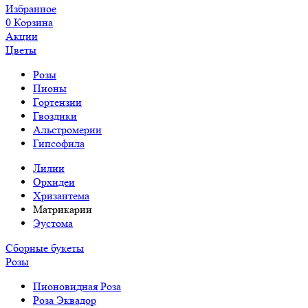
Избранное
0
Корзина
Акции
Цветы
Розы
Пионы
Гортензии
Гвоздики
Альстромерии
Гипсофила
Лилии
Орхидеи
Хризантема
Матрикарии
Эустома
Сборные букеты
Розы
Пионовидная Роза
Роза Эквадор