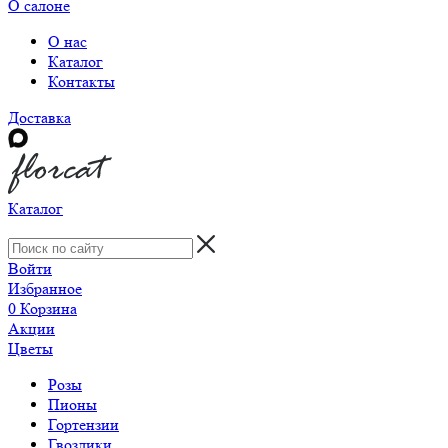
О салоне
О нас
Каталог
Контакты
Доставка
Каталог
Войти
Избранное
0
Корзина
Акции
Цветы
Розы
Пионы
Гортензии
Гвоздики