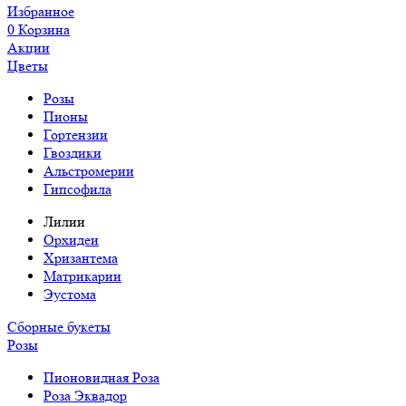
Избранное
0
Корзина
Акции
Цветы
Розы
Пионы
Гортензии
Гвоздики
Альстромерии
Гипсофила
Лилии
Орхидеи
Хризантема
Матрикарии
Эустома
Сборные букеты
Розы
Пионовидная Роза
Роза Эквадор