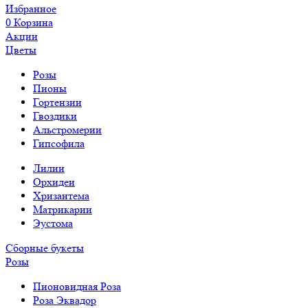
Избранное
0
Корзина
Акции
Цветы
Розы
Пионы
Гортензии
Гвоздики
Альстромерии
Гипсофила
Лилии
Орхидеи
Хризантема
Матрикарии
Эустома
Сборные букеты
Розы
Пионовидная Роза
Роза Эквадор