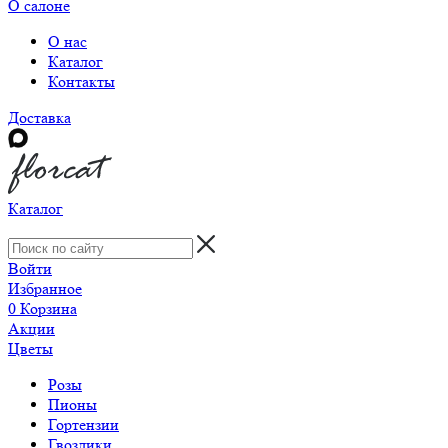
О салоне
О нас
Каталог
Контакты
Доставка
Каталог
Войти
Избранное
0
Корзина
Акции
Цветы
Розы
Пионы
Гортензии
Гвоздики