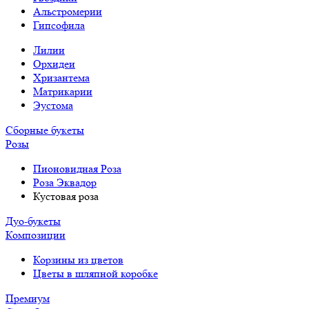
Альстромерии
Гипсофила
Лилии
Орхидеи
Хризантема
Матрикарии
Эустома
Сборные букеты
Розы
Пионовидная Роза
Роза Эквадор
Кустовая роза
Дуо-букеты
Композиции
Корзины из цветов
Цветы в шляпной коробке
Премиум