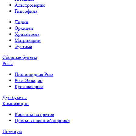
Альстромерии
Гипсофила
Лилии
Орхидеи
Хризантема
Матрикарии
Эустома
Сборные букеты
Розы
Пионовидная Роза
Роза Эквадор
Кустовая роза
Дуо-букеты
Композиции
Корзины из цветов
Цветы в шляпной коробке
Премиум