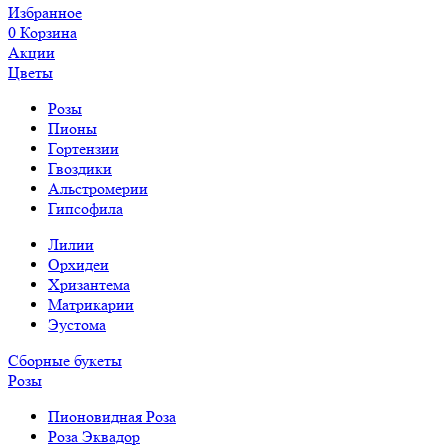
Избранное
0
Корзина
Акции
Цветы
Розы
Пионы
Гортензии
Гвоздики
Альстромерии
Гипсофила
Лилии
Орхидеи
Хризантема
Матрикарии
Эустома
Сборные букеты
Розы
Пионовидная Роза
Роза Эквадор