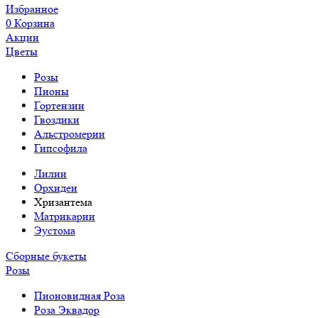
Избранное
0
Корзина
Акции
Цветы
Розы
Пионы
Гортензии
Гвоздики
Альстромерии
Гипсофила
Лилии
Орхидеи
Хризантема
Матрикарии
Эустома
Сборные букеты
Розы
Пионовидная Роза
Роза Эквадор