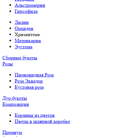
Альстромерии
Гипсофила
Лилии
Орхидеи
Хризантема
Матрикарии
Эустома
Сборные букеты
Розы
Пионовидная Роза
Роза Эквадор
Кустовая роза
Дуо-букеты
Композиции
Корзины из цветов
Цветы в шляпной коробке
Премиум