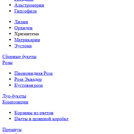
Альстромерии
Гипсофила
Лилии
Орхидеи
Хризантема
Матрикарии
Эустома
Сборные букеты
Розы
Пионовидная Роза
Роза Эквадор
Кустовая роза
Дуо-букеты
Композиции
Корзины из цветов
Цветы в шляпной коробке
Премиум