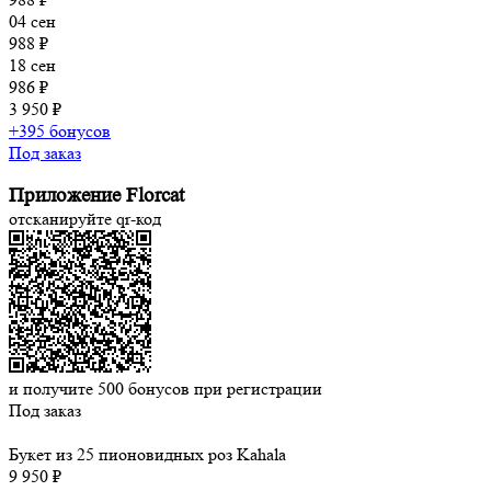
04 сен
988 ₽
18 сен
986 ₽
3 950 ₽
+395 бонусов
Под заказ
Приложение Florcat
отсканируйте qr-код
и получите
500
бонусов при регистрации
Под заказ
Букет из 25 пионовидных роз Kahala
9 950 ₽