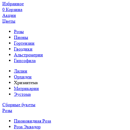
Избранное
0
Корзина
Акции
Цветы
Розы
Пионы
Гортензии
Гвоздики
Альстромерии
Гипсофила
Лилии
Орхидеи
Хризантема
Матрикарии
Эустома
Сборные букеты
Розы
Пионовидная Роза
Роза Эквадор