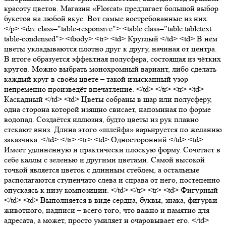
красоту цветов. Магазин «Florcat» предлагает большой выбор
букетов на любой вкус. Вот самые востребованные из них:
</p> <div class="table-responsive"> <table class="table tabletext
table-condensed"> <tbody> <tr> <td> Круглый </td> <td> В нём
цветы укладываются плотно друг к другу, начиная от центра.
В итоге образуется эффектная полусфера, состоящая из чётких
кругов. Можно выбрать монохромный вариант, либо сделать
каждый круг в своём цвете – такой изысканный узор
непременно произведёт впечатление. </td> </tr> <tr> <td>
Каскадный </td> <td> Цветы собраны в шар или полусферу,
одна сторона которой изящно свисает, напоминая по форме
водопад. Создаётся иллюзия, будто цветы из рук плавно
стекают вниз. Длина этого «шлейфа» варьируется по желанию
заказчика. </td> </tr> <tr> <td> Односторонний </td> <td>
Имеет удлинённую и практически плоскую форму. Сочетает в
себе каллы с зеленью и другими цветами. Самой высокой
точкой является цветок с длинным стеблем, а остальные
располагаются ступенчато слева и справа от него, постепенно
опускаясь к низу композиции. </td> </tr> <tr> <td> Фигурный
</td> <td> Выполняется в виде сердца, буквы, знака, фигурки
животного, надписи – всего того, что важно и памятно для
адресата, а может, просто умиляет и очаровывает его. </td>