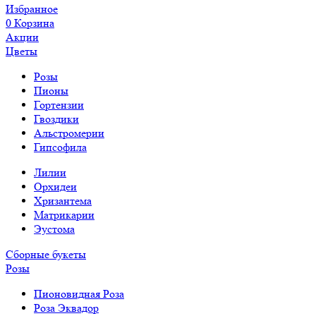
Избранное
0
Корзина
Акции
Цветы
Розы
Пионы
Гортензии
Гвоздики
Альстромерии
Гипсофила
Лилии
Орхидеи
Хризантема
Матрикарии
Эустома
Сборные букеты
Розы
Пионовидная Роза
Роза Эквадор