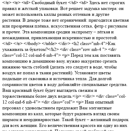
</tr> <tr> <td> Свободный букет </td> <td> Здесь нет строгих
правил и жёсткой упаковки. Всё решает задумка мастера: он
может использовать каллы разных оттенков и другие
растения. В декоре тоже нет ограничений: пригодится цветная
или прозрачная плёнка, искусственная сетка, фетр с рисунком
и прочее. Эта композиция сродни экспромту – лёгкая и
неожиданная, привлекающая искренностью и простотой.
</td> </tr> </tbody> </table> </div> <h2 class="mb-4">Как
ухаживать за букетом?</h2> <div class="row mb-4 "> <div
class="col-12 col-md-6 mb-4"> <p> Перед тем как поставить
композицию в домашнюю вазу, нужно аккуратно срезать
нижнюю часть стеблей (делать это следует в воде, чтобы
воздух не попал в ткани растений). Установите цветы
подальше от сквозняка и источника тепла. Для долгой
сохранности цветов в воду добавляйте специальные средства.
Ваш красивый букет будет выглядеть свежим и
торжественным более двух недель.</p> </div> <div class="col-
12 col-md-6 mb-4"> <div class="col"> <p> Наш опытный
персонал с удовольствием предложит Вам элегантные
композиции из калл, которые будут радовать взгляд своим
шармом и неординарностью. Такой букет – желанный подарок
для всех женщин. Его величественная красота ни одну из них