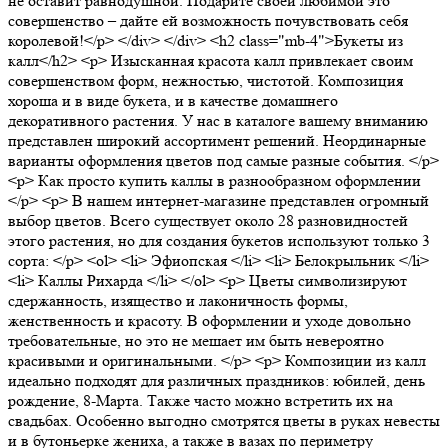
не оставит равнодушной. Подарите своей любимой это
совершенство – дайте ей возможность почувствовать себя
королевой!</p> </div> </div> <h2 class="mb-4">Букеты из
калл</h2> <p> Изысканная красота калл привлекает своим
совершенством форм, нежностью, чистотой. Композиция
хороша и в виде букета, и в качестве домашнего
декоративного растения. У нас в каталоге вашему вниманию
представлен широкий ассортимент решений. Неординарные
варианты оформления цветов под самые разные события. </p>
<p> Как просто купить каллы в разнообразном оформлении
</p> <p> В нашем интернет-магазине представлен огромный
выбор цветов. Всего существует около 28 разновидностей
этого растения, но для создания букетов используют только 3
сорта: </p> <ol> <li> Эфиопская </li> <li> Белокрыльник </li>
<li> Каллы Рихарда </li> </ol> <p> Цветы символизируют
сдержанность, изящество и лаконичность формы,
женственность и красоту. В оформлении и уходе довольно
требовательные, но это не мешает им быть невероятно
красивыми и оригинальными. </p> <p> Композиции из калл
идеально подходят для различных праздников: юбилей, день
рождение, 8-Марта. Также часто можно встретить их на
свадьбах. Особенно выгодно смотрятся цветы в руках невесты
и в бутоньерке жениха, а также в вазах по периметру