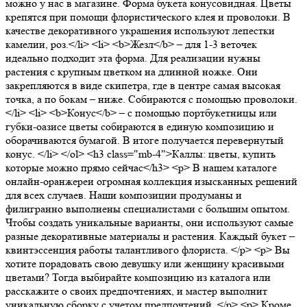
можно у нас в магазине. Форма букета конусовидная. Цветы
крепятся при помощи флористического клея и проволоки. В
качестве декоративного украшения используют лепестки
камелии, роз.</li> <li> <b>Жезл</b> – для 1-3 веточек
идеально подходит эта форма. Для реализации нужны
растения с крупным цветком на длинной ножке. Они
закрепляются в виде скипетра, где в центре самая высокая
точка, а по бокам – ниже. Собираются с помощью проволоки.
</li> <li> <b>Конус</b> – с помощью портбукетницы или
губки-оазисе цветы собираются в единую композицию и
оборачиваются бумагой. В итоге получается перевернутый
конус. </li> </ol> <h3 class="mb-4">Каллы: цветы, купить
которые можно прямо сейчас</h3> <p> В нашем каталоге
онлайн-оранжереи огромная коллекция изысканных решений
для всех случаев. Наши композиции продуманы и
филигранно выполнены специалистами с большим опытом.
Чтобы создать уникальные варианты, они используют самые
разные декоративные материалы и растения. Каждый букет –
квинтэссенция работы талантливого флориста. </p> <p> Вы
хотите порадовать свою девушку или женщину красивыми
цветами? Тогда выбирайте композицию из каталога или
расскажите о своих предпочтениях, и мастер выполнит
уникальную сборку с учетом предпочтений. </p> <p> Кроме