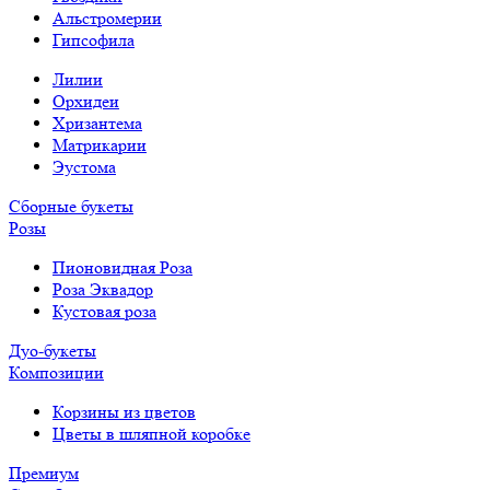
Альстромерии
Гипсофила
Лилии
Орхидеи
Хризантема
Матрикарии
Эустома
Сборные букеты
Розы
Пионовидная Роза
Роза Эквадор
Кустовая роза
Дуо-букеты
Композиции
Корзины из цветов
Цветы в шляпной коробке
Премиум