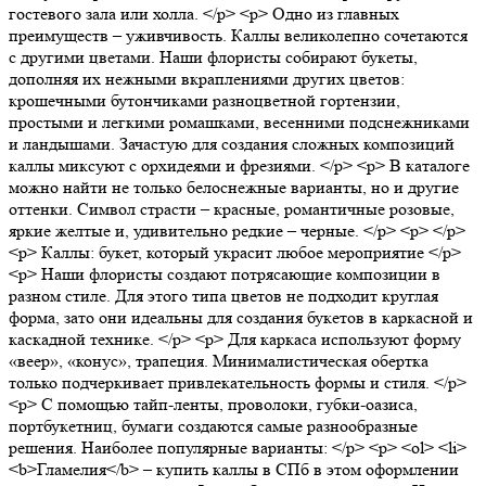
гостевого зала или холла. </p> <p> Одно из главных
преимуществ – уживчивость. Каллы великолепно сочетаются
с другими цветами. Наши флористы собирают букеты,
дополняя их нежными вкраплениями других цветов:
крошечными бутончиками разноцветной гортензии,
простыми и легкими ромашками, весенними подснежниками
и ландышами. Зачастую для создания сложных композиций
каллы миксуют с орхидеями и фрезиями. </p> <p> В каталоге
можно найти не только белоснежные варианты, но и другие
оттенки. Символ страсти – красные, романтичные розовые,
яркие желтые и, удивительно редкие – черные. </p> <p> </p>
<p> Каллы: букет, который украсит любое мероприятие </p>
<p> Наши флористы создают потрясающие композиции в
разном стиле. Для этого типа цветов не подходит круглая
форма, зато они идеальны для создания букетов в каркасной и
каскадной технике. </p> <p> Для каркаса используют форму
«веер», «конус», трапеция. Минималистическая обертка
только подчеркивает привлекательность формы и стиля. </p>
<p> С помощью тайп-ленты, проволоки, губки-оазиса,
портбукетниц, бумаги создаются самые разнообразные
решения. Наиболее популярные варианты: </p> <p> <ol> <li>
<b>Гламелия</b> – купить каллы в СПб в этом оформлении