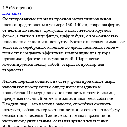
4.9
(63 оценки)
Под заказ
Фольгированные шары из прочной металлизированной
пленки представлены в размере 130–140 см, сохраняя форму
от недели до месяца. Доступны в классической круглой
форме, а также в виде фигур, цифр и букв, с возможностью
наполнения гелием или воздухом. Богатая цветовая гамма – от
золотых и серебряных оттенков до ярких неоновых тонов –
позволяет создавать эффектные композиции для декора
праздников, фотозон и мероприятий. Шары легко
комбинируются между собой, открывая простор для
творчества.
Легкие, переливающиеся на свету, фольгированные шары
наполняют пространство ощущением праздника и
волшебства. Их мерцающая поверхность играет бликами,
превращая обычный момент в запоминающееся событие.
Каждый шар – это частица радости, способная оживить
интерьер, добавить торжественности или создать атмосферу
беззаботного веселья. Такие детали делают праздник по-
настоящему уникальным, оставляя яркие впечатления.
Войдите, чтобы копить Бонусы