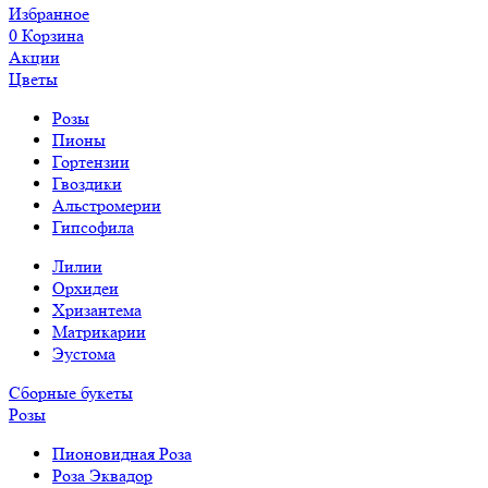
Избранное
0
Корзина
Акции
Цветы
Розы
Пионы
Гортензии
Гвоздики
Альстромерии
Гипсофила
Лилии
Орхидеи
Хризантема
Матрикарии
Эустома
Сборные букеты
Розы
Пионовидная Роза
Роза Эквадор