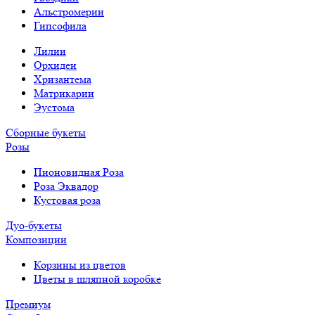
Альстромерии
Гипсофила
Лилии
Орхидеи
Хризантема
Матрикарии
Эустома
Сборные букеты
Розы
Пионовидная Роза
Роза Эквадор
Кустовая роза
Дуо-букеты
Композиции
Корзины из цветов
Цветы в шляпной коробке
Премиум