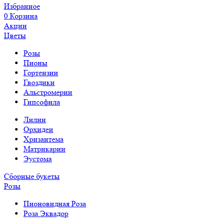
Избранное
0
Корзина
Акции
Цветы
Розы
Пионы
Гортензии
Гвоздики
Альстромерии
Гипсофила
Лилии
Орхидеи
Хризантема
Матрикарии
Эустома
Сборные букеты
Розы
Пионовидная Роза
Роза Эквадор