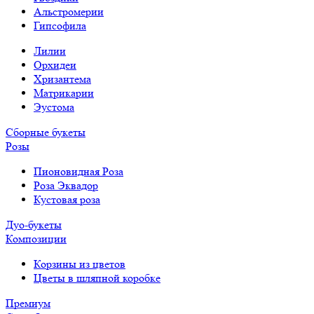
Альстромерии
Гипсофила
Лилии
Орхидеи
Хризантема
Матрикарии
Эустома
Сборные букеты
Розы
Пионовидная Роза
Роза Эквадор
Кустовая роза
Дуо-букеты
Композиции
Корзины из цветов
Цветы в шляпной коробке
Премиум