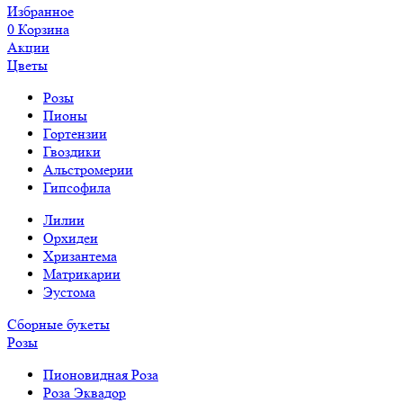
Избранное
0
Корзина
Акции
Цветы
Розы
Пионы
Гортензии
Гвоздики
Альстромерии
Гипсофила
Лилии
Орхидеи
Хризантема
Матрикарии
Эустома
Сборные букеты
Розы
Пионовидная Роза
Роза Эквадор