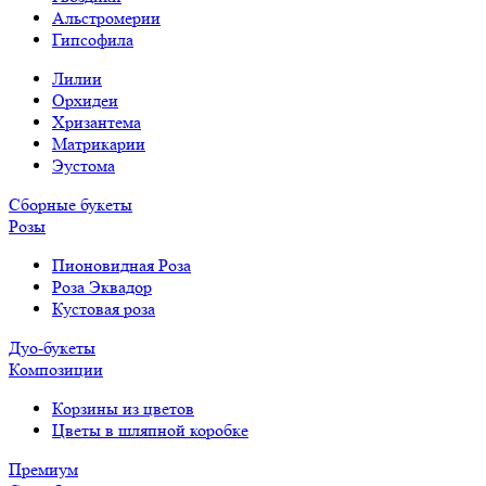
Альстромерии
Гипсофила
Лилии
Орхидеи
Хризантема
Матрикарии
Эустома
Сборные букеты
Розы
Пионовидная Роза
Роза Эквадор
Кустовая роза
Дуо-букеты
Композиции
Корзины из цветов
Цветы в шляпной коробке
Премиум