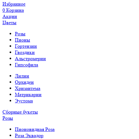
Избранное
0
Корзина
Акции
Цветы
Розы
Пионы
Гортензии
Гвоздики
Альстромерии
Гипсофила
Лилии
Орхидеи
Хризантема
Матрикарии
Эустома
Сборные букеты
Розы
Пионовидная Роза
Роза Эквадор