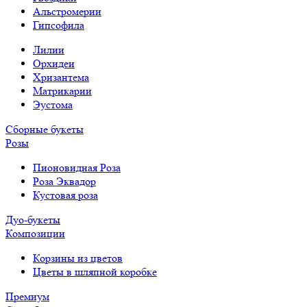
Альстромерии
Гипсофила
Лилии
Орхидеи
Хризантема
Матрикарии
Эустома
Сборные букеты
Розы
Пионовидная Роза
Роза Эквадор
Кустовая роза
Дуо-букеты
Композиции
Корзины из цветов
Цветы в шляпной коробке
Премиум