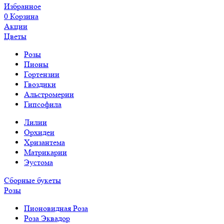
Избранное
0
Корзина
Акции
Цветы
Розы
Пионы
Гортензии
Гвоздики
Альстромерии
Гипсофила
Лилии
Орхидеи
Хризантема
Матрикарии
Эустома
Сборные букеты
Розы
Пионовидная Роза
Роза Эквадор