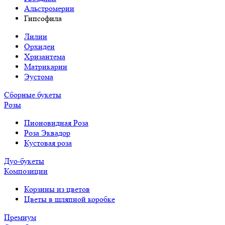
Альстромерии
Гипсофила
Лилии
Орхидеи
Хризантема
Матрикарии
Эустома
Сборные букеты
Розы
Пионовидная Роза
Роза Эквадор
Кустовая роза
Дуо-букеты
Композиции
Корзины из цветов
Цветы в шляпной коробке
Премиум