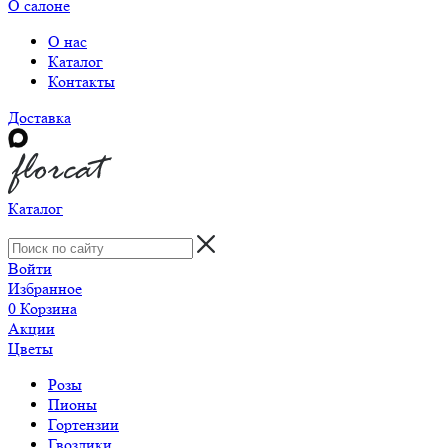
О салоне
О нас
Каталог
Контакты
Доставка
Каталог
Войти
Избранное
0
Корзина
Акции
Цветы
Розы
Пионы
Гортензии
Гвоздики