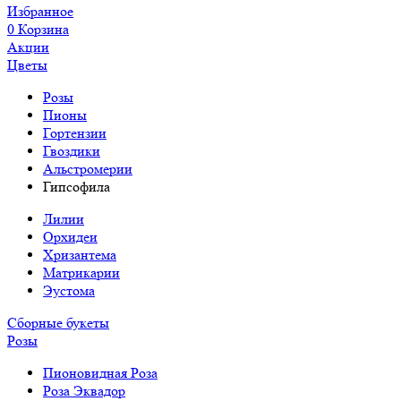
Избранное
0
Корзина
Акции
Цветы
Розы
Пионы
Гортензии
Гвоздики
Альстромерии
Гипсофила
Лилии
Орхидеи
Хризантема
Матрикарии
Эустома
Сборные букеты
Розы
Пионовидная Роза
Роза Эквадор