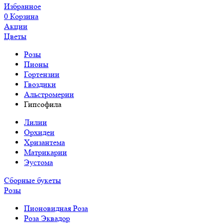
Избранное
0
Корзина
Акции
Цветы
Розы
Пионы
Гортензии
Гвоздики
Альстромерии
Гипсофила
Лилии
Орхидеи
Хризантема
Матрикарии
Эустома
Сборные букеты
Розы
Пионовидная Роза
Роза Эквадор