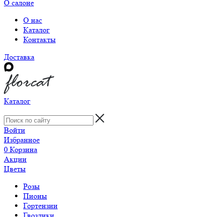
О салоне
О нас
Каталог
Контакты
Доставка
Каталог
Войти
Избранное
0
Корзина
Акции
Цветы
Розы
Пионы
Гортензии
Гвоздики