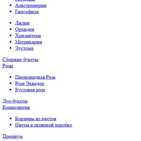
Альстромерии
Гипсофила
Лилии
Орхидеи
Хризантема
Матрикарии
Эустома
Сборные букеты
Розы
Пионовидная Роза
Роза Эквадор
Кустовая роза
Дуо-букеты
Композиции
Корзины из цветов
Цветы в шляпной коробке
Премиум