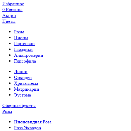
Избранное
0
Корзина
Акции
Цветы
Розы
Пионы
Гортензии
Гвоздики
Альстромерии
Гипсофила
Лилии
Орхидеи
Хризантема
Матрикарии
Эустома
Сборные букеты
Розы
Пионовидная Роза
Роза Эквадор