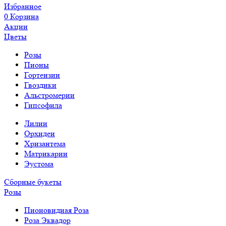
Избранное
0
Корзина
Акции
Цветы
Розы
Пионы
Гортензии
Гвоздики
Альстромерии
Гипсофила
Лилии
Орхидеи
Хризантема
Матрикарии
Эустома
Сборные букеты
Розы
Пионовидная Роза
Роза Эквадор