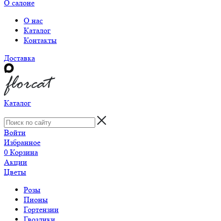
О салоне
О нас
Каталог
Контакты
Доставка
Каталог
Войти
Избранное
0
Корзина
Акции
Цветы
Розы
Пионы
Гортензии
Гвоздики