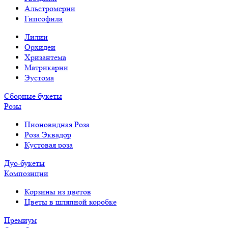
Альстромерии
Гипсофила
Лилии
Орхидеи
Хризантема
Матрикарии
Эустома
Сборные букеты
Розы
Пионовидная Роза
Роза Эквадор
Кустовая роза
Дуо-букеты
Композиции
Корзины из цветов
Цветы в шляпной коробке
Премиум