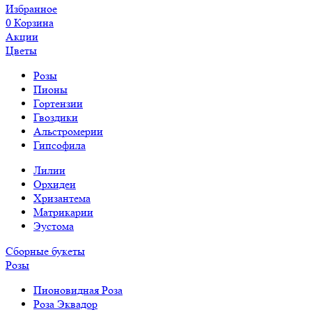
Избранное
0
Корзина
Акции
Цветы
Розы
Пионы
Гортензии
Гвоздики
Альстромерии
Гипсофила
Лилии
Орхидеи
Хризантема
Матрикарии
Эустома
Сборные букеты
Розы
Пионовидная Роза
Роза Эквадор