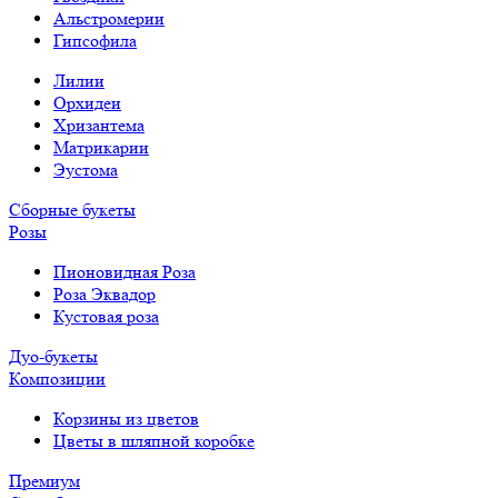
Альстромерии
Гипсофила
Лилии
Орхидеи
Хризантема
Матрикарии
Эустома
Сборные букеты
Розы
Пионовидная Роза
Роза Эквадор
Кустовая роза
Дуо-букеты
Композиции
Корзины из цветов
Цветы в шляпной коробке
Премиум