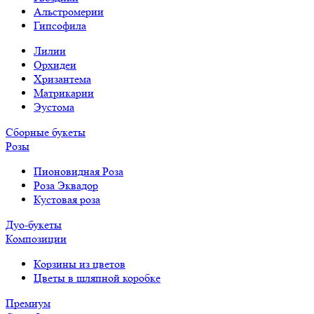
Альстромерии
Гипсофила
Лилии
Орхидеи
Хризантема
Матрикарии
Эустома
Сборные букеты
Розы
Пионовидная Роза
Роза Эквадор
Кустовая роза
Дуо-букеты
Композиции
Корзины из цветов
Цветы в шляпной коробке
Премиум