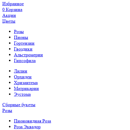
Избранное
0
Корзина
Акции
Цветы
Розы
Пионы
Гортензии
Гвоздики
Альстромерии
Гипсофила
Лилии
Орхидеи
Хризантема
Матрикарии
Эустома
Сборные букеты
Розы
Пионовидная Роза
Роза Эквадор